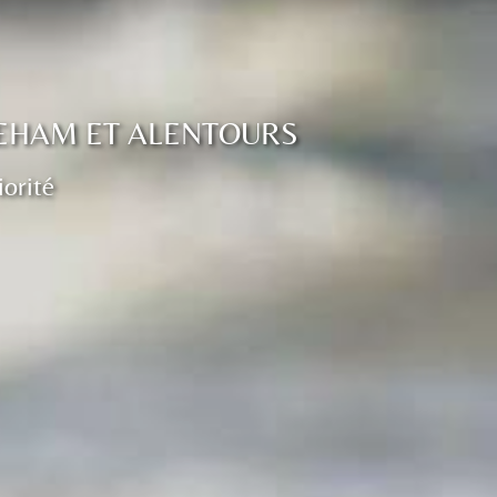
REHAM ET ALENTOURS
iorité