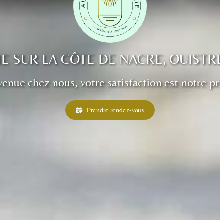
E SUR LA CÔTE DE NACRE, OUIST
enue chez nous, votre satisfaction est notre pr
Prendre rendez-vous